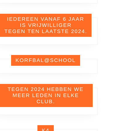
IEDEREEN VANAF 6 JAAR
IS VRIJWILLIGER
TEGEN TEN LAATSTE 2024.
KORFBAL@SCHOOL
TEGEN 2024 HEBBEN WE
MEER LEDEN IN ELKE
CLUB.
K4