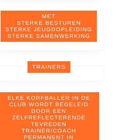
MET
STERKE BESTUREN
STERKE JEUGDOPLEIDING
STERKE SAMENWERKING
TRAINERS
ELKE KORFBALLER IN DE
CLUB WORDT BEGELEID
DOOR EEN
ZELFREFLECTERENDE
TEVREDEN
TRAINER/COACH
PERMANENT IN