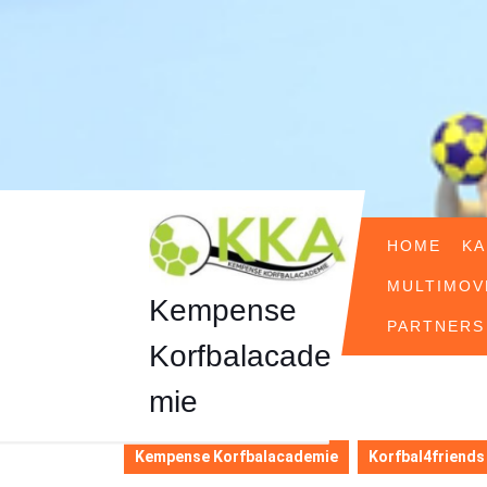
Ga
naar
de
inhoud
Ga
naar
de
inhoud
HOME
KA
MULTIMOV
Kempense
PARTNERS
Korfbalacade
mie
Kempense Korfbalacademie
Korfbal4friends