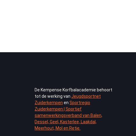
De Kempense Korfbalacademie behoort
tot de werking van
Jeugdsportnet
Zuiderkempen
en
Sportregio
Zuiderkempen | Sportief
samenwerkingsverband van Balen,
Dessel, Geel, Kasterlee, Laakdal,
Meerhout, Mol en Retie.