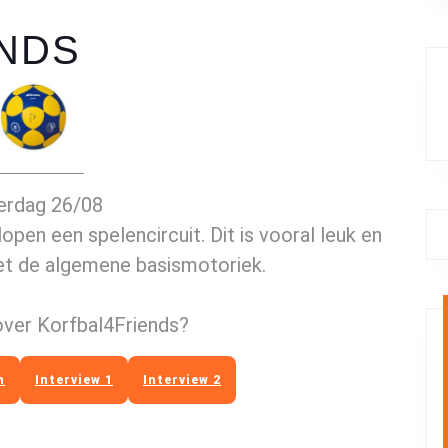
NDS
erdag 26/08
pen een spelencircuit. Dit is vooral leuk en
et de algemene basismotoriek.
ver Korfbal4Friends?
n
Interview 1
Interview 2