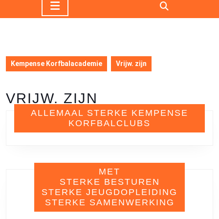
Open
knop
Kempense Korfbalacademie
Vrijw. zijn
VRIJW. ZIJN
ALLEMAAL STERKE KEMPENSE
KORFBALCLUBS
MET
STERKE BESTUREN
STERKE JEUGDOPLEIDING
STERKE SAMENWERKING