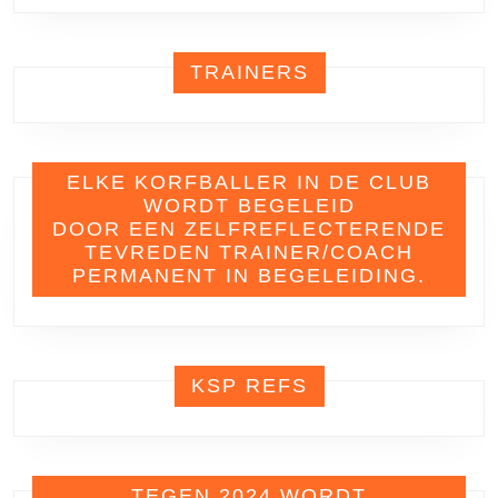
TRAINERS
ELKE KORFBALLER IN DE CLUB
WORDT BEGELEID
DOOR EEN ZELFREFLECTERENDE
TEVREDEN TRAINER/COACH
PERMANENT IN BEGELEIDING.
KSP REFS
TEGEN 2024 WORDT