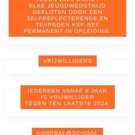
ELKE JEUGDWEDSTRIJD
GEFLOTEN DOOR EEN
ZELFREFLECTERENDE EN
TEVREDEN KSP-REF
PERMANENT IN OPLEIDING.
VRIJWILLIGERS
IEDEREEN VANAF 6 JAAR
IS VRIJWILLIGER
TEGEN TEN LAATSTE 2024.
KORFBAL@SCHOOL